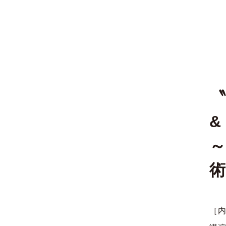
〝
&
［