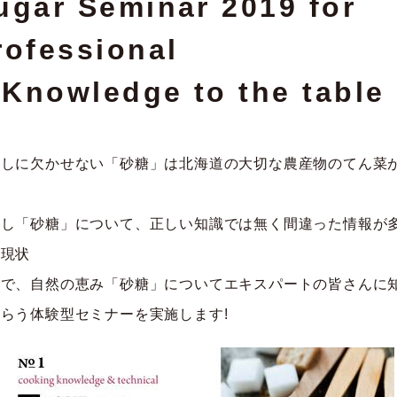
ugar Seminar 2019 for
rofessional
Knowledge to the table
らしに欠かせない「砂糖」は北海道の大切な農産物のてん菜
かし「砂糖」について、正しい知識では無く間違った情報が
が現状
こで、自然の恵み「砂糖」についてエキスパートの皆さんに
らう体験型セミナーを実施します!