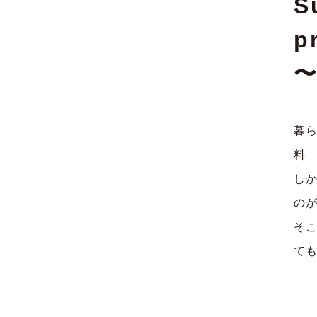
S
p
〜
暮
料
し
の
そ
ても