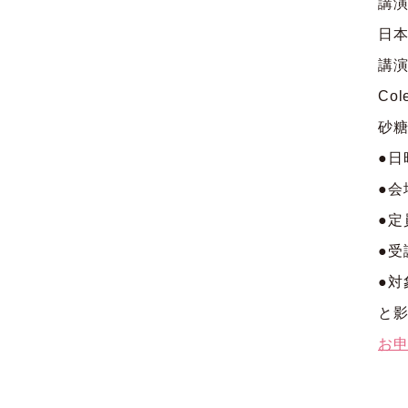
講
日本
講演
Co
砂
●日
●会
●定
●受
●対
と
お申し