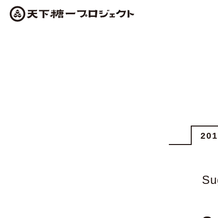
20
Su