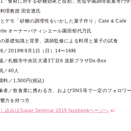
演1「食材に対する砂糖効果と役割」光塩学園調理製菓専門学
料理教授 田安透氏
とデモ「砂糖の調理性をいかした菓子作り」Cale & Cafe
lette オーナーパティシエール園田郁代乃氏
糖の基礎知識と背景、講師監修による料理と菓子の試食
時／2019年9月1日（日）14〜16時
場／札幌市中央区大通3丁目6 道新プラザDo-Box
員／40人
講料／1,500円(税込)
象者／飲食業に携わる方、およびSNS等で一定のフォロワ
影響力を持つ方
込みはSugar Seminar 2019 facebookページへ