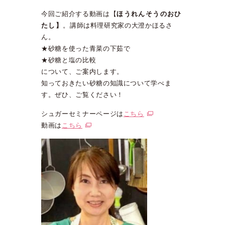
今回ご紹介する動画は【
ほうれんそうのおひ
たし】
。講師は料理研究家の大澄かほるさ
ん。
★砂糖を使った青菜の下茹で
★砂糖と塩の比較
について、ご案内します。
知っておきたい砂糖の知識について学べま
す。ぜひ、ご覧ください！
シュガーセミナーページは
こちら
動画は
こちら