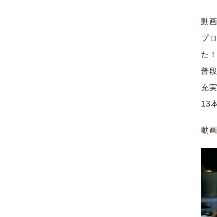
動画
プ
た
普
充
13
動