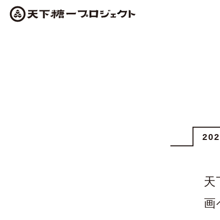
20
天
画