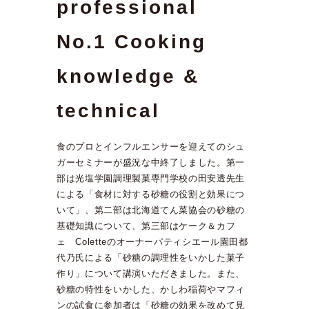
professional
No.1 Cooking
knowledge &
technical
食のプロとインフルエンサーを迎えてのシュ
ガーセミナーが盛況な中終了しました。第一
部は光塩学園調理製菓専門学校の田安透先生
による「食材に対する砂糖の役割と効果につ
いて」、第二部は北海道てん菜協会の砂糖の
基礎知識について、第三部はケーク＆カフ
ェ Coletteのオーナーパティシエール園田都
代乃氏による「砂糖の調理性をいかした菓子
作り」について講演いただきました。また、
砂糖の特性をいかした、かしわ稲荷やマフィ
ンの試食に参加者は「砂糖の効果を改めて見